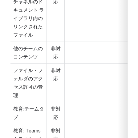
チャネルのド
応
キュメント ラ
イブラリ内の
リンクされた
ファイル
他のチームの
非対
コンテンツ
応
ファイル・フ
非対
ォルダのアク
応
セス許可の管
理
教育:チームタ
非対
ブ
応
教育: Teams 
非対