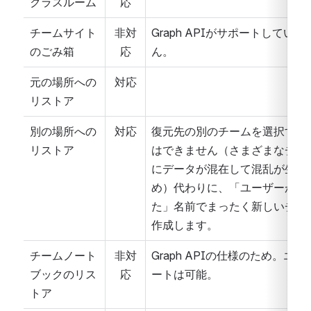
クラスルーム
応
チームサイト
非対
Graph APIがサポートしていま
のごみ箱
応
ん。
元の場所への
対応
リストア
別の場所への
対応
復元先の別のチームを選択する
リストア
はできません（さまざまなチャ
にデータが混在して混乱が生じ
め）代わりに、「ユーザーが選
た」名前でまったく新しいチー
作成します。
チームノート
非対
Graph APIの仕様のため。エク
ブックのリス
応
ートは可能。
トア