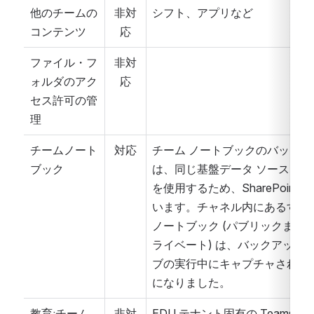
他のチームの
非対
シフト、アプリなど
コンテンツ
応
ファイル・フ
非対
ォルダのアク
応
セス許可の管
理
チームノート
対応
チーム ノートブックのバックア
ブック
は、同じ基盤データ ソース コ
を使用するため、SharePoint 
います。チャネル内にあるすべ
ノートブック (パブリックまた
ライベート) は、バックアップ 
ブの実行中にキャプチャされる
になりました。
教育:チーム
非対
EDU テナント固有の Teams タ