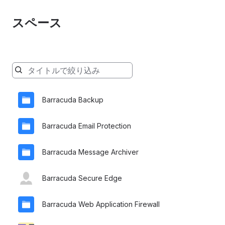
スペース
入
力
に
Barracuda Backup
応
じ
て
Barracuda Email Protection
以
下
Barracuda Message Archiver
で
ス
ペ
Barracuda Secure Edge
ー
ス
Barracuda Web Application Firewall
が
絞